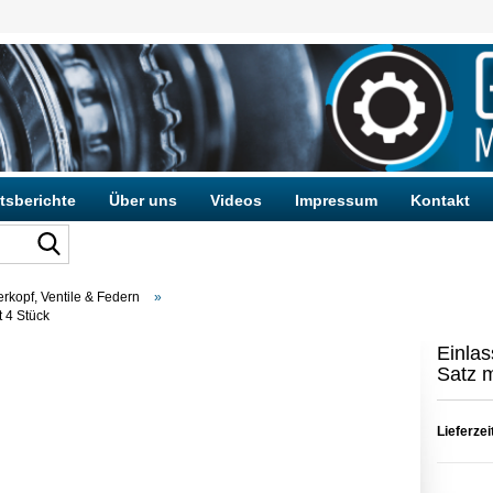
tsberichte
Über uns
Videos
Impressum
Kontakt
erkopf, Ventile & Federn
»
t 4 Stück
Konto e
Passwo
Einlas
Satz m
Lieferzei