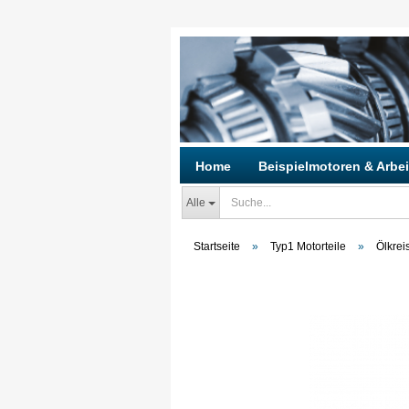
Home
Beispielmotoren & Arbei
Alle
Startseite
»
Typ1 Motorteile
»
Ölkrei