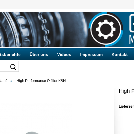
tsberichte
Über uns
Videos
Impressum
Kontakt
slauf
»
High Performance Ölfilter K&N
Konto e
High P
Passwo
Lieferzei