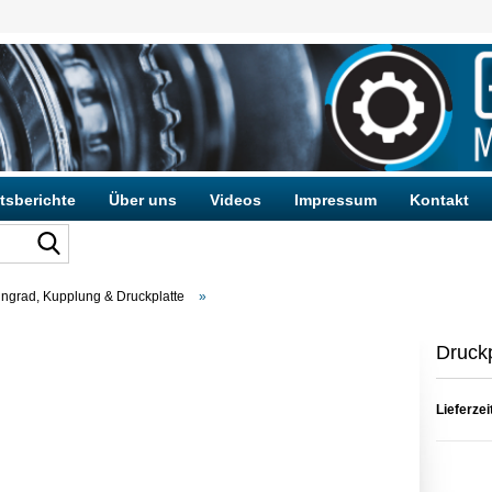
tsberichte
Über uns
Videos
Impressum
Kontakt
grad, Kupplung & Druckplatte
»
Konto e
Passwo
Druckp
Lieferzei