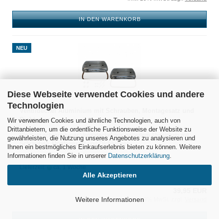
IN DEN WARENKORB
NEU
Diese Webseite verwendet Cookies und andere
Technologien
Ventildeckel Aluminium mit Schrauben, Montagesatz und
Dichtungen
Wir verwenden Cookies und ähnliche Technologien, auch von
Drittanbietern, um die ordentliche Funktionsweise der Website zu
Ein Satz schraubbarer Ventildeckel aus poliertem Aluminium mit
gewährleisten, die Nutzung unseres Angebotes zu analysieren und
Schrauben, Montagesatz und Dichtungen
Ihnen ein bestmögliches Einkaufserlebnis bieten zu können. Weitere
Informationen finden Sie in unserer
Datenschutzerklärung
.
Lieferzeit:
ca. 1 Woche
Alle Akzeptieren
39,95 EUR
Weitere Informationen
inkl. 19% MwSt. zzgl.
Versand