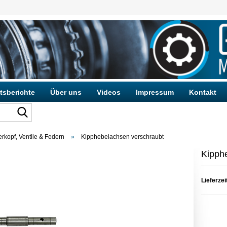
tsberichte
Über uns
Videos
Impressum
Kontakt
erkopf, Ventile & Federn
»
Kipphebelachsen verschraubt
Konto e
Kipph
Passwo
Lieferzei