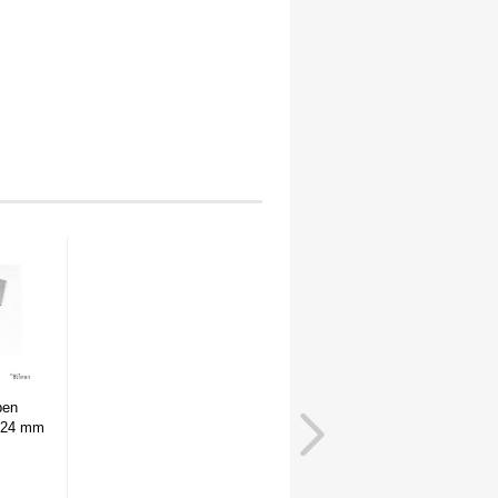
ben
.524 mm