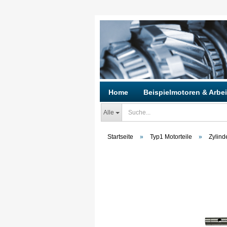
Home
Beispielmotoren & Arbei
Alle
Startseite
»
Typ1 Motorteile
»
Zylind