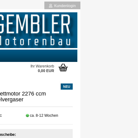
Kundenlogin
Ihr Warenkorb
0,00 EUR
NEU
rstellen
ettmotor 2276 ccm
rt vergessen?
lvergaser
t:
ca. 8-12 Wochen
scheibe: