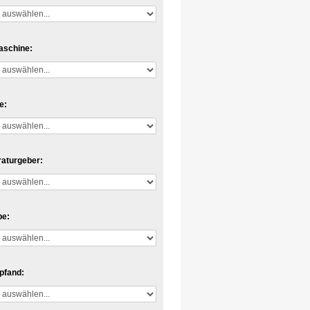
aschine:
e:
aturgeber:
pe:
epfand: