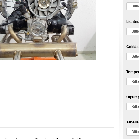
Lichtm
Gebläs
Temper
Ölpum
Altteil