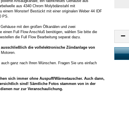
d polierte Ansaugkanäle, ein fabrikneues Gehäuse aus
urbelwelle aus 4340 Chrom Molybdänstahl mit
einem Monster! Bestückt mit einer originalen Weber 44 IDF
50 PS.
1 Gehäuse mit den großen Ölkanälen und zwei
e einen Full Flow Anschluß benötigen, wählen Sie bitte die
estellen die Full Flow Bearbeitung separat dazu.
 ausschließlich die vollelektronische Zündanlage von
n Motoren.
ich auch ganz nach Ihren Wünschen. Fragen Sie uns einfach
tehen sich immer ohne Auspuff/Wärmetauscher. Auch dann,
s ersichtlich sind! Sämtliche Fotos stammen von in der
dienen nur zur Veranschaulichung.