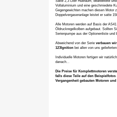
Satte 2,3 Liter Hubraum, bearbeitete un
Vollaluminium und eine geschmiedete K
Gegengewichten machen diesen Motor zu 
Doppelvergaseranlage leistet er satte 1
Alle Motoren werden auf Basis der AS4
Öldruckregelkolben aufgebaut. Sollten Si
Serienpumpe aus der Optionenliste und b
Abweichend von der Serie
verbauen wir
123Ignition
bei allen von uns gelieferte
Individuelle Motoren fertigen wir natürl
danach...
Die Preise für Komplettmotoren vers
falls diese Teile auf den Beispielfoto
Vergangenheit gebauten Motoren und 