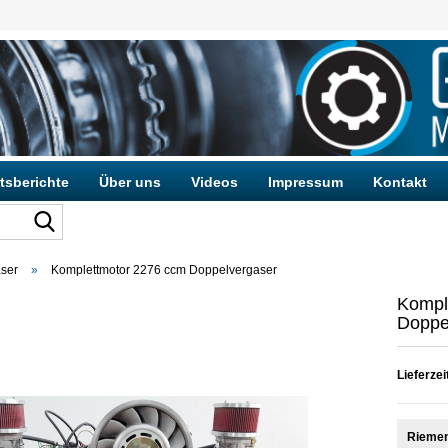
tsberichte
Über uns
Videos
Impressum
Kontakt
ser
»
Komplettmotor 2276 ccm Doppelvergaser
Konto e
Kompl
Passwo
Doppe
Lieferzei
Riemen