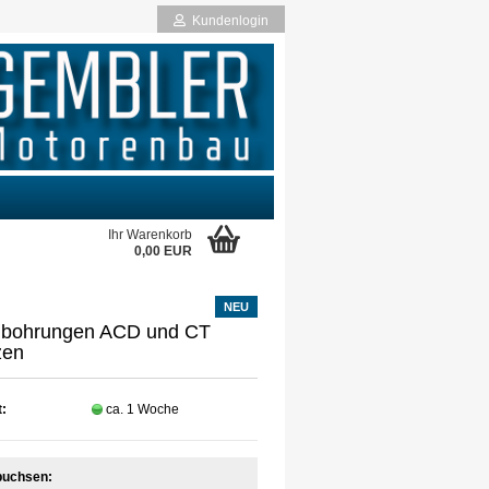
Kundenlogin
Ihr Warenkorb
0,00 EUR
NEU
rstellen
lbohrungen ACD und CT
rt vergessen?
zen
t:
ca. 1 Woche
buchsen: