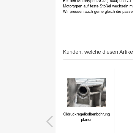
Bei den Motortypen ACD (1600i) und CT
Motortypen auf feste Stößel wechseln m
Wir pressen auch gerne gleich die pass
Kunden, welche diesen Artikel
Öldruckregelkolbenbohrung
planen