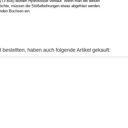
 (T3 Bus) wurden Hydrostößel verbaut. Wenn man bei diesen
öchte, müssen die Stößelbohrungen etwas abgefräst werden.
enden Buchsen ein.
 bestellten, haben auch folgende Artikel gekauft: