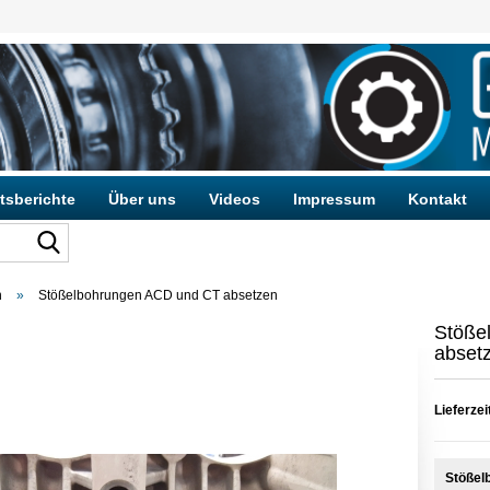
tsberichte
Über uns
Videos
Impressum
Kontakt
n
»
Stößelbohrungen ACD und CT absetzen
Konto e
Stöße
Passwo
abset
Lieferzei
Stößel