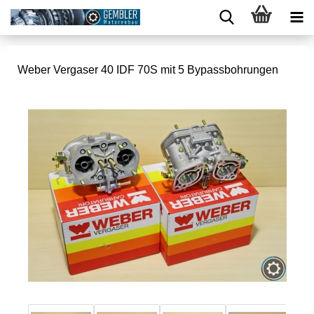
Weber Vergaser 40 IDF 70S mit 5 Bypassbohrungen