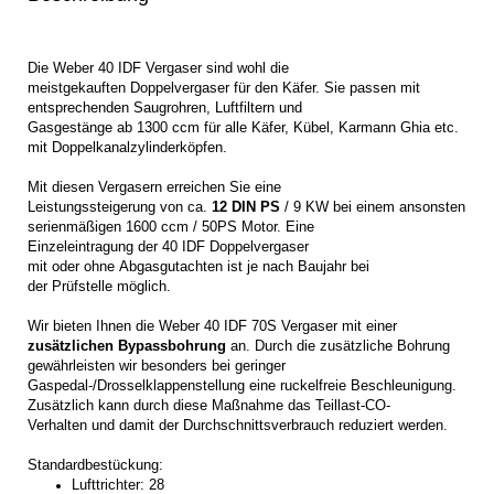
Die Weber 40 IDF Vergaser sind wohl die
meistgekauften Doppelvergaser für den Käfer. Sie passen mit
entsprechenden Saugrohren, Luftfiltern und
Gasgestänge ab 1300 ccm für alle Käfer, Kübel, Karmann Ghia etc.
mit Doppelkanalzylinderköpfen.
Mit diesen Vergasern erreichen Sie eine
Leistungssteigerung von ca.
12 DIN PS
/ 9 KW bei einem ansonsten
serienmäßigen 1600 ccm / 50PS Motor. Eine
Einzeleintragung der 40 IDF Doppelvergaser
mit oder ohne Abgasgutachten ist je nach Baujahr bei
der Prüfstelle möglich.
Wir bieten Ihnen die Weber 40 IDF 70S Vergaser mit einer
zusätzlichen Bypassbohrung
an. Durch die zusätzliche Bohrung
gewährleisten wir besonders bei geringer
Gaspedal-/Drosselklappenstellung eine ruckelfreie Beschleunigung.
Zusätzlich kann durch diese Maßnahme das Teillast-CO-
Verhalten und damit der Durchschnittsverbrauch reduziert werden.
Standardbestückung:
Lufttrichter: 28