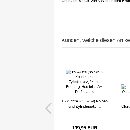
Originaler Stößel von VW oder dem Ersta
Kunden, welche diesen Artikel
1584 ccm (85,5x69) Kolben
und Zylindersatz,...
Öldr
199,95 EUR