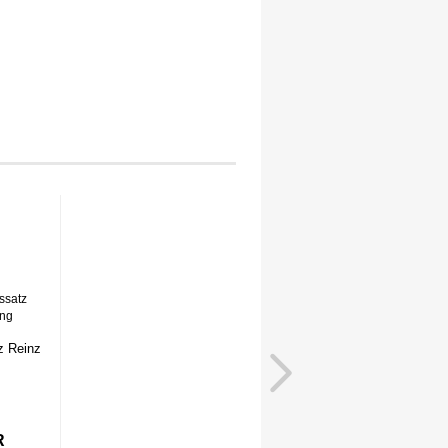
z Reinz
R