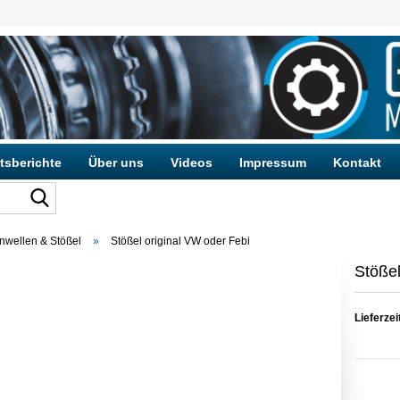
tsberichte
Über uns
Videos
Impressum
Kontakt
nwellen & Stößel
»
Stößel original VW oder Febi
Konto e
Stößel
Passwo
Lieferzei