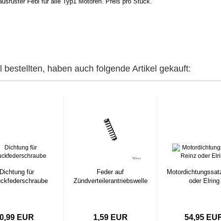
usrüster Febi für alle Typ1 Motoren. Preis pro Stück.
 bestellten, haben auch folgende Artikel gekauft:
Dichtung für
Feder auf
Motordichtungssat
uckfederschraube
Zündverteilerantriebswelle
oder Elring
0,99 EUR
1,59 EUR
54,95 EU