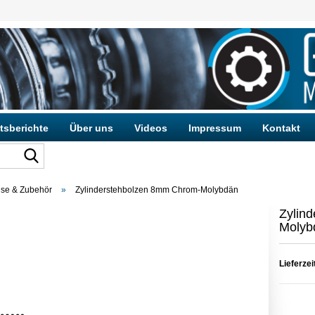
tsberichte
Über uns
Videos
Impressum
Kontakt
se & Zubehör
»
Zylinderstehbolzen 8mm Chrom-Molybdän
Konto e
Zylin
Passwo
Molyb
Lieferzei