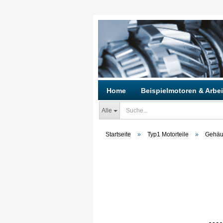
Home
Beispielmotoren & Arbei
Alle
Startseite
»
Typ1 Motorteile
»
Gehäu