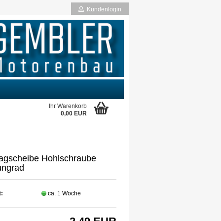
Kundenlogin
Ihr Warenkorb
0,00 EUR
rstellen
rt vergessen?
lagscheibe Hohlschraube
ngrad
t:
ca. 1 Woche