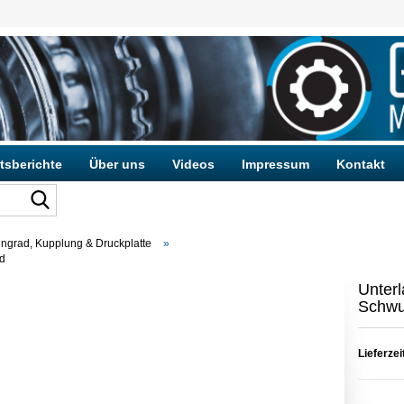
tsberichte
Über uns
Videos
Impressum
Kontakt
grad, Kupplung & Druckplatte
»
d
Konto e
Passwo
Unter
Schwu
Lieferzei