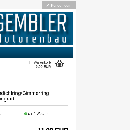
Kundenlogin
Ihr Warenkorb
0,00 EUR
rstellen
rt vergessen?
ndichtring/Simmerring
ngrad
t:
ca. 1 Woche