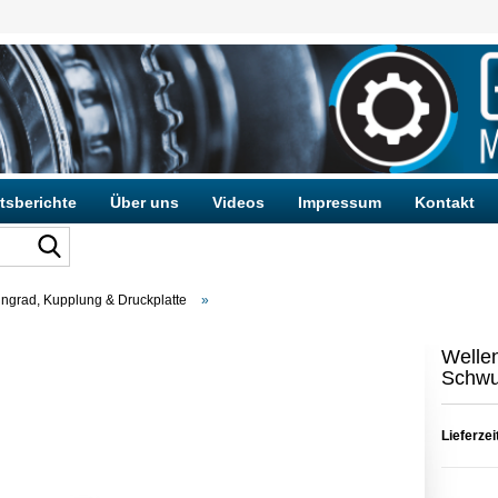
tsberichte
Über uns
Videos
Impressum
Kontakt
grad, Kupplung & Druckplatte
»
Konto e
Passwo
Welle
Schwu
Lieferzei