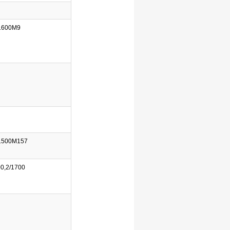
1600M9
1500M157
00,2/1700