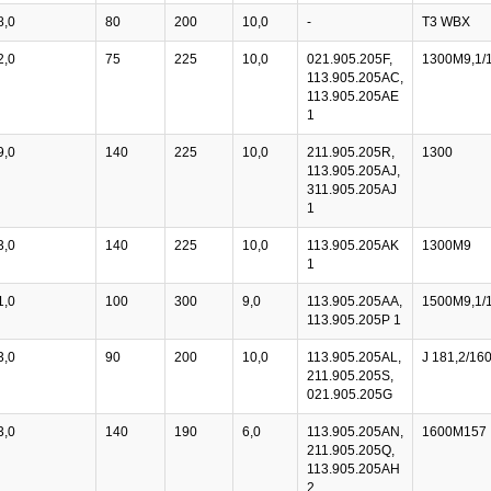
8,0
80
200
10,0
-
T3 WBX
2,0
75
225
10,0
021.905.205F,
1300M9,1/
113.905.205AC,
113.905.205AE
1
9,0
140
225
10,0
211.905.205R,
1300
113.905.205AJ,
311.905.205AJ
1
3,0
140
225
10,0
113.905.205AK
1300M9
1
1,0
100
300
9,0
113.905.205AA,
1500M9,1/
113.905.205P 1
3,0
90
200
10,0
113.905.205AL,
J 181,2/16
211.905.205S,
021.905.205G
3,0
140
190
6,0
113.905.205AN,
1600M157
211.905.205Q,
113.905.205AH
2