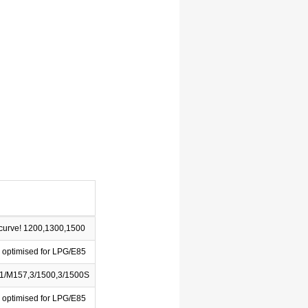
l-curve! 1200,1300,1500
 optimised for LPG/E85
1/M157,3/1500,3/1500S
 optimised for LPG/E85