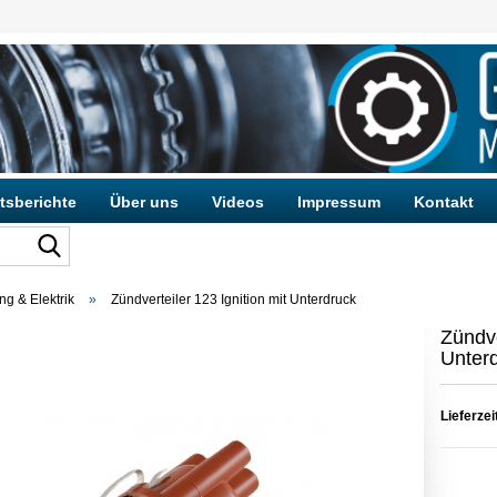
tsberichte
Über uns
Videos
Impressum
Kontakt
g & Elektrik
»
Zündverteiler 123 Ignition mit Unterdruck
Konto e
Zündve
Passwo
Unter
Lieferzei