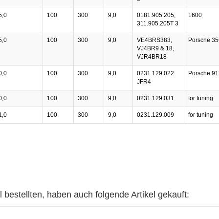
5,0
100
300
9,0
0181.905.205,
1600
311.905.205T 3
5,0
100
300
9,0
VE4BRS383,
Porsche 35
VJ4BR9 & 18,
VJR4BR18
0,0
100
300
9,0
0231.129.022
Porsche 91
JFR4
0,0
100
300
9,0
0231.129.031
for tuning
1,0
100
300
9,0
0231.129.009
for tuning
 bestellten, haben auch folgende Artikel gekauft: