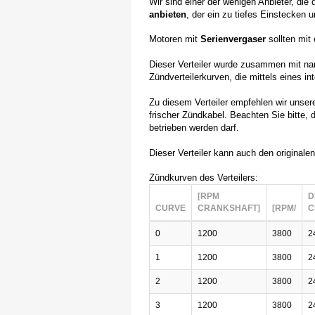
Wir sind einer der wenigen Anbieter, die 
anbieten
, der ein zu tiefes Einstecken
Motoren mit
Serienvergaser
sollten mit 
Dieser Verteiler wurde zusammen mit na
Zündverteilerkurven, die mittels eines i
Zu diesem Verteiler empfehlen wir unse
frischer Zündkabel. Beachten Sie bitte, 
betrieben werden darf.
Dieser Verteiler kann auch den originalen 
Zündkurven des Verteilers:
[RPM
D
CURVE
CRANKSHAFT]
[RPM/
C
0
1200
3800
2
1
1200
3800
2
2
1200
3800
2
3
1200
3800
2