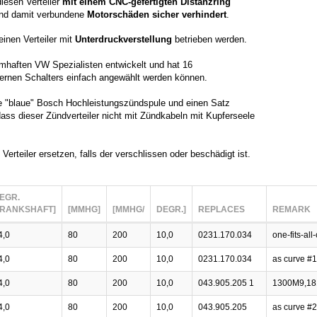
diesen Verteiler
mit einem CNC-gefertigten Distanzring
 und damit verbundene
Motorschäden sicher verhindert
.
einen Verteiler mit
Unterdruckverstellung
betrieben werden.
mhaften VW Spezialisten entwickelt und hat 16
nternen Schalters einfach angewählt werden können.
re "blaue" Bosch Hochleistungszündspule und einen Satz
dass dieser Zündverteiler nicht mit Zündkabeln mit Kupferseele
Verteiler ersetzen, falls der verschlissen oder beschädigt ist.
EGR.
RANKSHAFT]
[MMHG]
[MMHG/
DEGR.]
REPLACES
REMARK
4,0
80
200
10,0
0231.170.034
one-fits-al
4,0
80
200
10,0
0231.170.034
as curve #1
4,0
80
200
10,0
043.905.205 1
1300M9,18
4,0
80
200
10,0
043.905.205
as curve #2